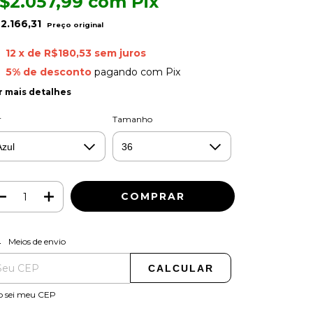
$2.057,99
com
Pix
2.166,31
12
x de
R$180,53
sem juros
5% de desconto
pagando com Pix
r mais detalhes
r
Tamanho
ALTERAR CEP
regas para o CEP:
Meios de envio
CALCULAR
o sei meu CEP