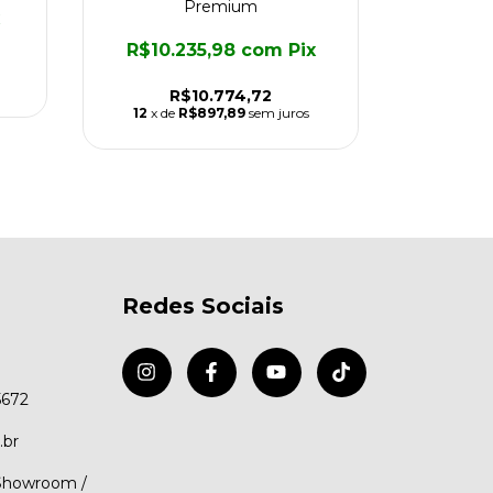
Premium
R$2.
R$10.235,98
com
Pix
12
x d
R$10.774,72
12
x de
R$897,89
sem juros
Redes Sociais
5672
.br
(Showroom /