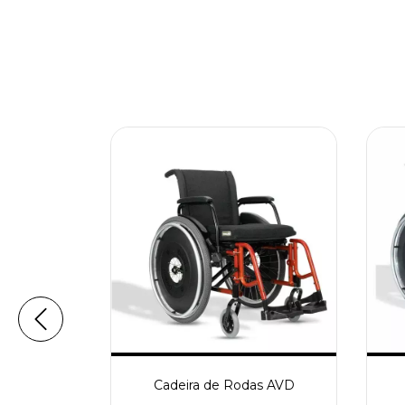
as MA3R
Cadeira de Rodas AVD