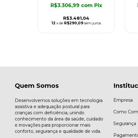
R$3.306,99
com
Pix
om
Pix
R$3.481,04
9
12
x de
R$290,09
sem juros
em juros
Quem Somos
Institu
Empresa
Desenvolvemos soluções em tecnologia
assistiva e adequação postural para
Como Comp
crianças com deficiência, unindo
conhecimento da área da saúde, cuidado
Segurança
e inovações para proporcionar mais
conforto, segurança e qualidade de vida.
Pagament