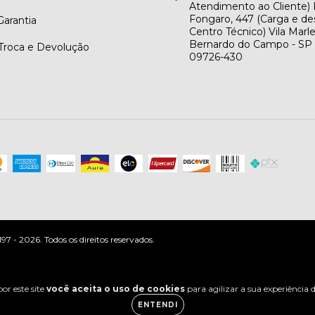
Atendimento ao Cliente) 
Fongaro, 447 (Carga e de
arantia
Centro Técnico) Vila Marl
Bernardo do Campo - SP
 Troca e Devolução
09726-430
 - 2026. Todos os direitos reservados.
or este site
você aceita o uso de cookies
para agilizar a sua experiência
ENTENDI