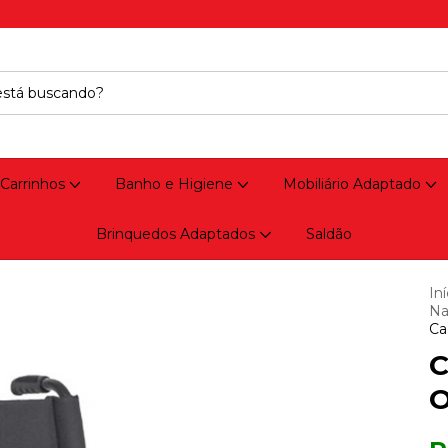
 Carrinhos
Banho e Higiene
Mobiliário Adaptado
Brinquedos Adaptados
Saldão
Iní
Na
Ca
C
O