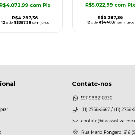
R$5.022,99
com
Pix
R$4.072,99
com
Pix
R$5.287,36
R$4.287,36
12
x de
R$440,61
sem juros
12
x de
R$357,28
sem juros
cional
Contate-nos
5511988216836
rar
(11) 2758-5667 / (11) 2758-
contato@itaassistiva.com
o
Rua Mario Fongaro, 616 