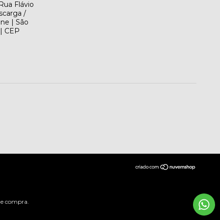
Rua Flávio
scarga /
ene | São
 | CEP
 de compra.