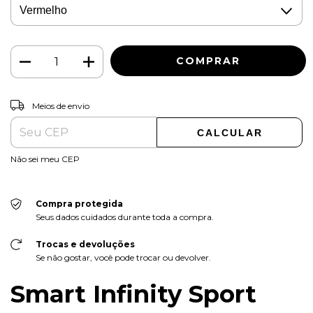
ALTERAR CEP
Entregas para o CEP:
Meios de envio
CALCULAR
Não sei meu CEP
Compra protegida
Seus dados cuidados durante toda a compra.
Trocas e devoluções
Se não gostar, você pode trocar ou devolver.
Smart Infinity Sport