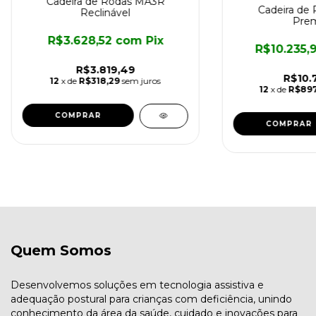
Cadeira de Rodas MA3R
Cadeira de 
Reclinável
Pre
R$3.628,52
com
Pix
R$10.235,
R$3.819,49
R$10.
12
x de
R$318,29
sem juros
12
x de
R$897
COMPRAR
COMPRAR
Quem Somos
Desenvolvemos soluções em tecnologia assistiva e
adequação postural para crianças com deficiência, unindo
conhecimento da área da saúde, cuidado e inovações para