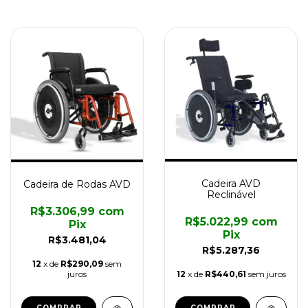
Cadeira AVD
Cadeira de Rodas AVD
Reclinável
R$3.306,99
com
R$5.022,99
com
Pix
Pix
R$3.481,04
R$5.287,36
12
x de
R$290,09
sem
juros
12
x de
R$440,61
sem juros
COMPRAR
COMPRAR