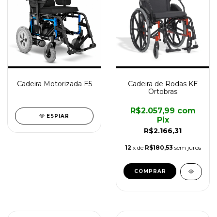
Cadeira Motorizada E5
Cadeira de Rodas KE
Ortobras
R$2.057,99
com
ESPIAR
Pix
R$2.166,31
12
x de
R$180,53
sem juros
COMPRAR