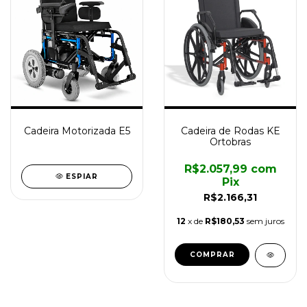
Cadeira Motorizada E5
Cadeira de Rodas KE
Ortobras
R$2.057,99
com
ESPIAR
Pix
R$2.166,31
12
x de
R$180,53
sem juros
COMPRAR