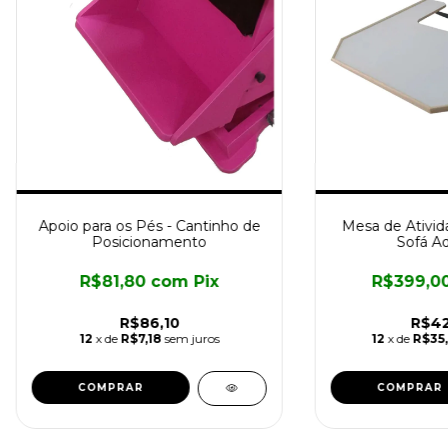
Apoio para os Pés - Cantinho de
Mesa de Ativid
Posicionamento
Sofá A
R$81,80
com
Pix
R$399,0
R$86,10
R$42
12
x de
R$7,18
sem juros
12
x de
R$35