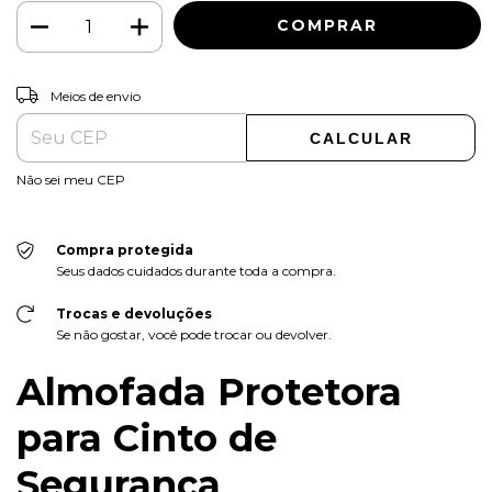
ALTERAR CEP
Entregas para o CEP:
Meios de envio
CALCULAR
Não sei meu CEP
Compra protegida
Seus dados cuidados durante toda a compra.
Trocas e devoluções
Se não gostar, você pode trocar ou devolver.
Almofada Protetora
para Cinto de
Segurança