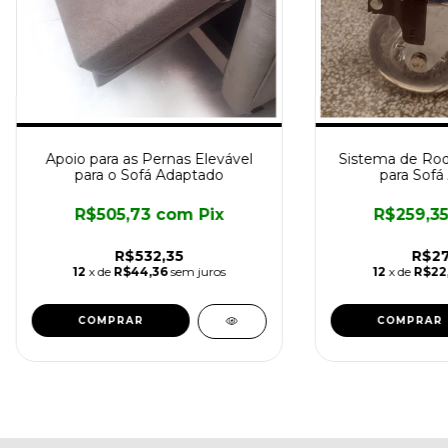
Apoio para as Pernas Elevável
Sistema de Rod
para o Sofá Adaptado
para Sofá
R$505,73
com
Pix
R$259,3
R$532,35
R$27
12
x de
R$44,36
sem juros
12
x de
R$22