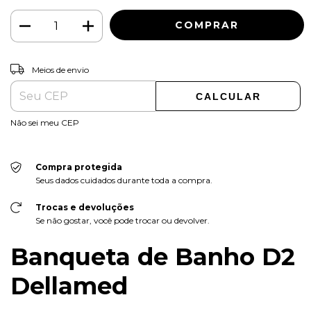
ALTERAR CEP
Entregas para o CEP:
Meios de envio
CALCULAR
Não sei meu CEP
Compra protegida
Seus dados cuidados durante toda a compra.
Trocas e devoluções
Se não gostar, você pode trocar ou devolver.
Banqueta de Banho D2
Dellamed