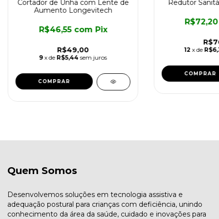
Cortador de Unha com Lente de
Redutor Sanitár
Aumento Longevitech
R$72,2
R$46,55
com
Pix
R$7
R$49,00
12
x de
R$6,
9
x de
R$5,44
sem juros
Quem Somos
Desenvolvemos soluções em tecnologia assistiva e
adequação postural para crianças com deficiência, unindo
conhecimento da área da saúde, cuidado e inovações para