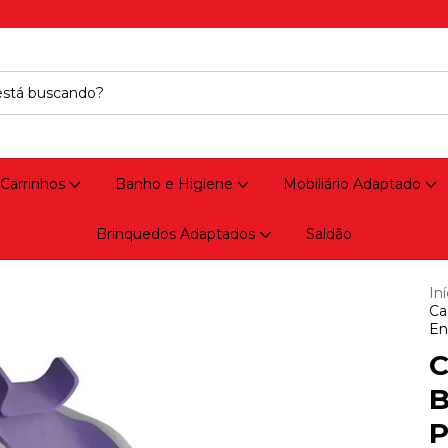
 Carrinhos
Banho e Higiene
Mobiliário Adaptado
Brinquedos Adaptados
Saldão
Iní
Ca
En
C
B
P