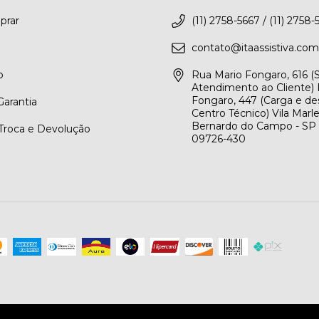
rar
(11) 2758-5667 / (11) 2758-
contato@itaassistiva.com
o
Rua Mario Fongaro, 616 
Atendimento ao Cliente) 
Fongaro, 447 (Carga e de
arantia
Centro Técnico) Vila Marl
Bernardo do Campo - SP
 Troca e Devolução
09726-430