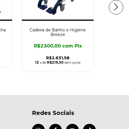
cha
Cadeira de Banho e Higiene
Smart C
Breeze
R$2.500,00
com
Pix
R$2.
R$2.631,58
12
x de
R$219,30
sem juros
12
x de
Redes Sociais