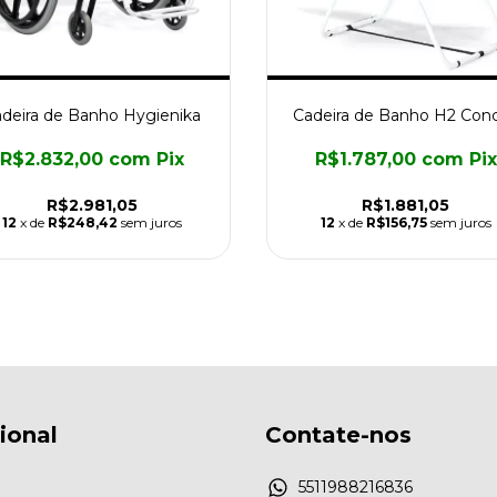
deira de Banho Hygienika
Cadeira de Banho H2 Con
R$2.832,00
com
Pix
R$1.787,00
com
Pix
R$2.981,05
R$1.881,05
12
x de
R$248,42
sem juros
12
x de
R$156,75
sem juros
cional
Contate-nos
5511988216836