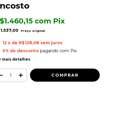
ncosto
$1.460,15
com
Pix
1.537,00
12
x de
R$128,08
sem juros
5% de desconto
pagando com Pix
r mais detalhes
Meios de envio
ALTERAR CEP
regas para o CEP:
CALCULAR
ça login
e use seus dados de entrega
o sei meu CEP