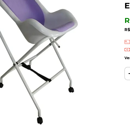
E
R
R$
Ve
Ent
Fa
Nã