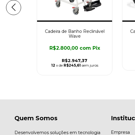
Cadeira H2
Cadeira de Banho Reclinável
Ca
Wave
m
Pix
R$2.800,00
com
Pix
R$2.947,37
m juros
12
x de
R$245,61
sem juros
Quem Somos
Institu
Empresa
Desenvolvemos soluções em tecnologia