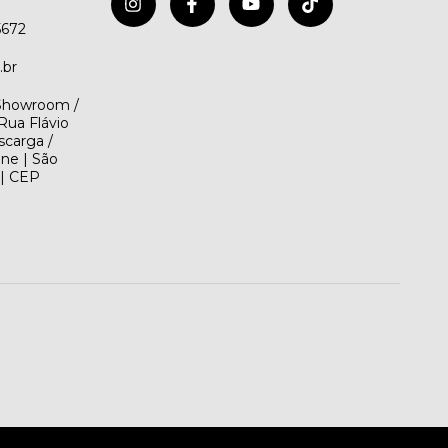
5672
.br
(Showroom /
Rua Flávio
scarga /
ene | São
 | CEP