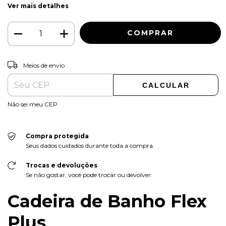
Ver mais detalhes
ALTERAR CEP
Entregas para o CEP:
Meios de envio
CALCULAR
Não sei meu CEP
Compra protegida
Seus dados cuidados durante toda a compra.
Trocas e devoluções
Se não gostar, você pode trocar ou devolver.
Cadeira de Banho Flex
Plus