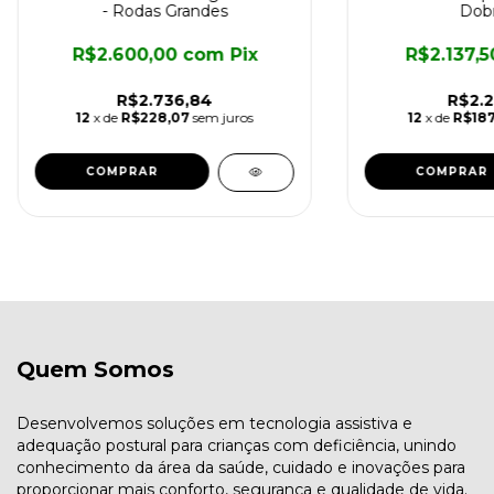
- Rodas Grandes
Dobr
R$2.600,00
com
Pix
R$2.137,
R$2.736,84
R$2.2
12
x de
R$228,07
sem juros
12
x de
R$187
Quem Somos
Desenvolvemos soluções em tecnologia assistiva e
adequação postural para crianças com deficiência, unindo
conhecimento da área da saúde, cuidado e inovações para
proporcionar mais conforto, segurança e qualidade de vida.