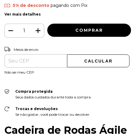
5% de desconto
pagando com Pix
Ver mais detalhes
ALTERAR CEP
Entregas para o CEP:
Meios de envio
CALCULAR
Não sei meu CEP
Compra protegida
Seus dados cuidados durante toda a compra.
Trocas e devoluções
Se não gostar, você pode trocar ou devolver.
Cadeira de Rodas Ágile