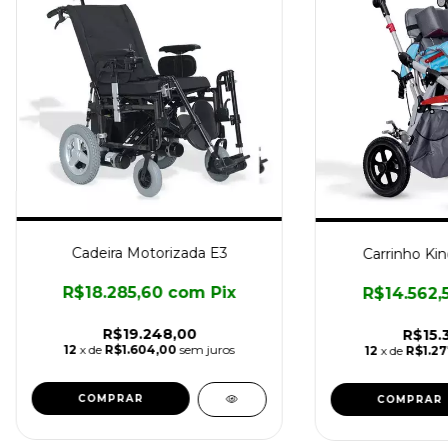
Cadeira Motorizada E3
Carrinho Kin
R$18.285,60
com
Pix
R$14.562,
R$19.248,00
R$15.
12
x de
R$1.604,00
sem juros
12
x de
R$1.27
COMPRAR
COMPRAR