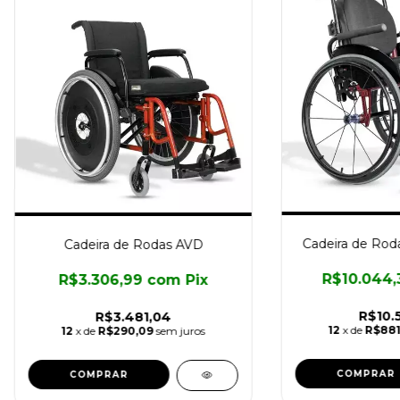
Cadeira de Ro
Cadeira de Rodas AVD
R$10.044
R$3.306,99
com
Pix
R$10.
R$3.481,04
12
x de
R$881
12
x de
R$290,09
sem juros
COMPRAR
COMPRAR