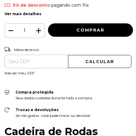
5% de desconto
pagando com Pix
Ver mais detalhes
ALTERAR CEP
Entregas para o CEP:
Meios de envio
CALCULAR
Não sei meu CEP
Compra protegida
Seus dados cuidados durante toda a compra.
Trocas e devoluções
Se não gostar, você pode trocar ou devolver.
Cadeira de Rodas