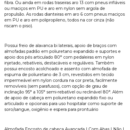
fibra. Ou ainda em rodas traseiras aro 13 com pneus infláveis
ou maciços em PU e aro em nylon sem argola de
propulsão. As rodas dianteiras em aro 6 com pneus maciços
em PU e aro em polipropileno, todos na cor cinza (não
riscam o piso).
Possui freio de alavanca bi laterais, apoio de braços com
almofadas padrão em poliuretano expandido e suportes e
apoio dos pés articulado 80° com pedaleiras em nylon
injetado, rebatíveis, destacáveis e reguláveis. Também
possui encosto acolchoado e assento com almofada de
espuma de poliuretano de 3 cm, revestidos em tecido
impermeável em nylon cordura na cor preta, facilmente
removíveis (sem parafusos), com opção de grau de
inclinação 95° a 105° semi-rebatível ou reclinável 80°. Além
de apoio de cabeça em poliuretano expandido fixo ou
articulado e opcionais para uso hospitalar como suporte de
soro/sangue, oxigênio e espera para prontuário
Almofada Encosto de cabeça Avançada | Com Abas | Não |