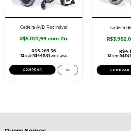
Cadeira AVD Reclinável
Cadeira d
R$5.022,99
com
Pix
R$3.982,
R$5.287,36
R$4.1
12
x de
R$440,61
sem juros
12
x de
R$349
COMPRAR
COMPRAR
Quem Somos