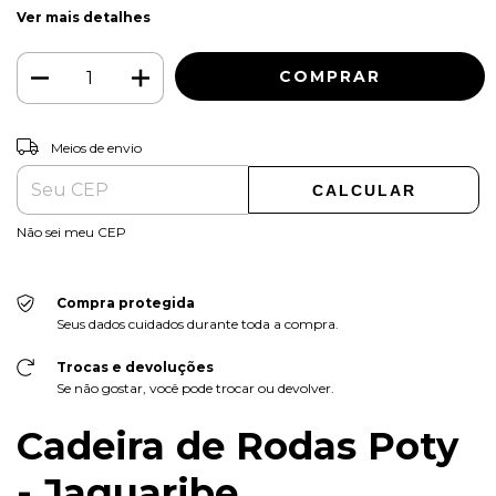
Ver mais detalhes
ALTERAR CEP
Entregas para o CEP:
Meios de envio
CALCULAR
Não sei meu CEP
Compra protegida
Seus dados cuidados durante toda a compra.
Trocas e devoluções
Se não gostar, você pode trocar ou devolver.
Cadeira de Rodas Poty
- Jaguaribe