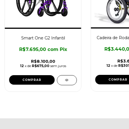
Cadeira de Rodas
Smart One G2 Infantil
R$3.440,
R$7.695,00
com
Pix
R$3.6
R$8.100,00
12
x de
R$301
12
x de
R$675,00
sem juros
COMPRAR
COMPRAR