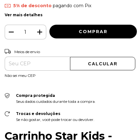
5% de desconto
pagando com Pix
Ver mais detalhes
ALTERAR CEP
Entregas para o CEP:
Meios de envio
CALCULAR
Não sei meu CEP
Compra protegida
Seus dados cuidados durante toda a compra.
Trocas e devoluções
Se não gostar, você pode trocar ou devolver.
Carrinho Star Kids -