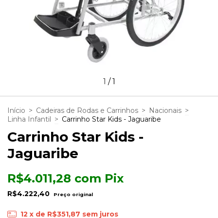
1
/
1
Início
>
Cadeiras de Rodas e Carrinhos
>
Nacionais
>
Linha Infantil
>
Carrinho Star Kids - Jaguaribe
Carrinho Star Kids -
Jaguaribe
R$4.011,28
com
Pix
R$4.222,40
12
x de
R$351,87
sem juros