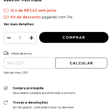
R$89,00
12
x de
R$7,42
sem juros
5% de desconto
pagando com Pix
Ver mais detalhes
ALTERAR CEP
Entregas para o CEP:
Meios de envio
CALCULAR
Não sei meu CEP
Compra protegida
Seus dados cuidados durante toda a compra.
Trocas e devoluções
Se não gostar, você pode trocar ou devolver.