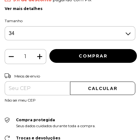
Ver mais detalhes
Tamanho
ALTERAR CEP
Entregas para o CEP:
Meios de envio
CALCULAR
Não sei meu CEP
Compra protegida
Seus dados cuidados durante toda a compra.
Trocas e devoluções