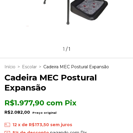
1
/
1
Início
>
Escolar
>
Cadeira MEC Postural Expansão
Cadeira MEC Postural
Expansão
R$1.977,90
com
Pix
R$2.082,00
12
x de
R$173,50
sem juros
5% de desconto
pagando com Pix