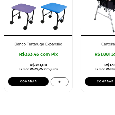
Banco Tartaruga Expansão
Carteira
R$333,45
com
Pix
R$1.881,
R$351,00
R$1.9
12
x de
R$29,25
sem juros
12
x de
R$165
COMPRAR