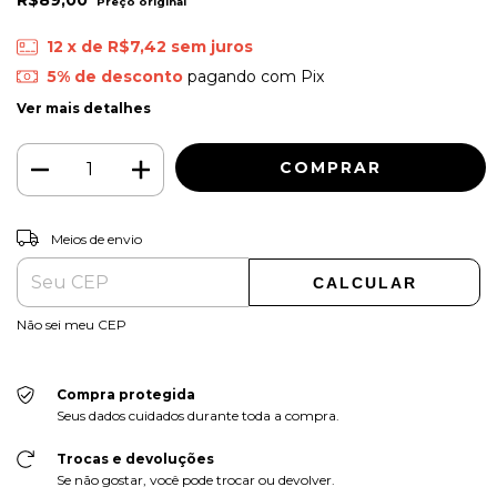
R$89,00
12
x de
R$7,42
sem juros
5% de desconto
pagando com Pix
Ver mais detalhes
ALTERAR CEP
Entregas para o CEP:
Meios de envio
CALCULAR
Não sei meu CEP
Compra protegida
Seus dados cuidados durante toda a compra.
Trocas e devoluções
Se não gostar, você pode trocar ou devolver.