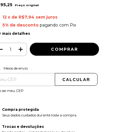
95,25
12
x de
R$7,94
sem juros
5% de desconto
pagando com Pix
r mais detalhes
ALTERAR CEP
regas para o CEP:
Meios de envio
CALCULAR
o sei meu CEP
Compra protegida
Seus dados cuidados durante toda a compra.
Trocas e devoluções