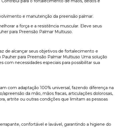
: Contribui para o fortalecimento de mãos, dedos e
nvolvimento e manutenção da preensão palmar.
elhorar a força e a resistência muscular. Eleve seus
uher para Preensão Palmar Multiuso.
z de alcançar seus objetivos de fortalecimento e
o Pauher para Preensão Palmar Multiuso Uma solução
es com necessidades especiais para possibilitar sua
ntam com adaptação 100% universal, fazendo diferença na
to/apreensão da mão, mãos fracas, articulações dolorosas,
ra, artrite ou outras condições que limitam as pessoas
rapante, confortável e lavável, garantindo a higiene do