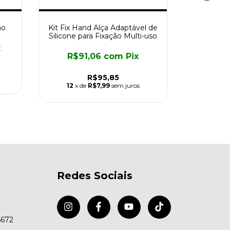
ão
Kit Fix Hand Alça Adaptável de
Pra
Silicone para Fixação Multi-uso
x
R$1
R$91,06
com
Pix
R$95,85
12
x d
12
x de
R$7,99
sem juros
Redes Sociais
5672