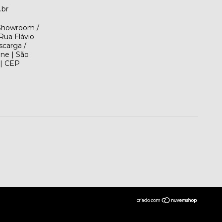
.br
(Showroom /
Rua Flávio
scarga /
ene | São
 | CEP