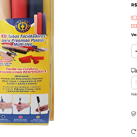
R$
Ve
Ent
Nã