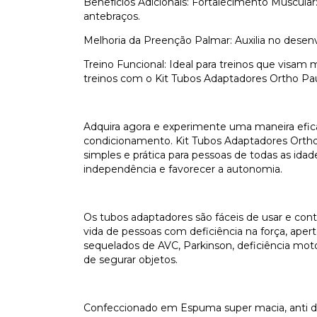
Benefícios Adicionais: Fortalecimento Muscular
antebraços.
Melhoria da Preenção Palmar: Auxilia no dese
Treino Funcional: Ideal para treinos que visam m
treinos com o Kit Tubos Adaptadores Ortho Pa
Adquira agora e experimente uma maneira efica
condicionamento. Kit Tubos Adaptadores Orth
simples e prática para pessoas de todas as idad
independência e favorecer a autonomia.
Os tubos adaptadores são fáceis de usar e co
vida de pessoas com deficiência na força, aper
sequelados de AVC, Parkinson, deficiência moto
de segurar objetos.
Confeccionado em Espuma super macia, anti der