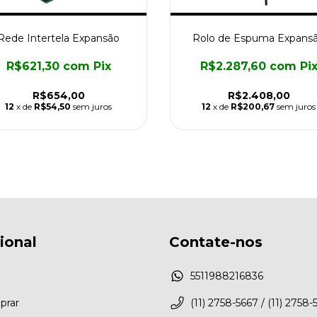
Rede Intertela Expansão
Rolo de Espuma Expans
R$621,30
com
Pix
R$2.287,60
com
Pi
R$654,00
R$2.408,00
12
x de
R$54,50
sem juros
12
x de
R$200,67
sem juros
cional
Contate-nos
5511988216836
rar
(11) 2758-5667 / (11) 2758-