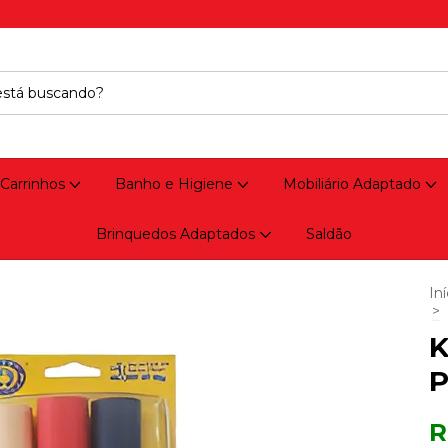
 Carrinhos
Banho e Higiene
Mobiliário Adaptado
Brinquedos Adaptados
Saldão
Iní
>
K
P
R