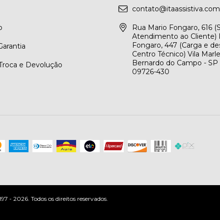
contato@itaassistiva.com
o
Rua Mario Fongaro, 616 
Atendimento ao Cliente) 
Fongaro, 447 (Carga e de
arantia
Centro Técnico) Vila Marl
Bernardo do Campo - SP
 Troca e Devolução
09726-430
 - 2026. Todos os direitos reservados.