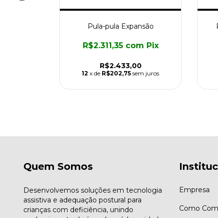
Assistiva
Pula-pula Expansão
m
Pix
R$2.311,35
com
Pix
0
R$2.433,00
m juros
12
x de
R$202,75
sem juros
Quem Somos
Institu
Empresa
Desenvolvemos soluções em tecnologia
assistiva e adequação postural para
Como Comp
crianças com deficiência, unindo