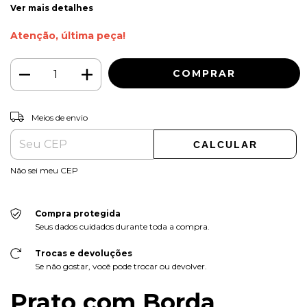
Ver mais detalhes
Atenção, última peça!
ALTERAR CEP
Entregas para o CEP:
Meios de envio
CALCULAR
Não sei meu CEP
Compra protegida
Seus dados cuidados durante toda a compra.
Trocas e devoluções
Se não gostar, você pode trocar ou devolver.
Prato com Borda