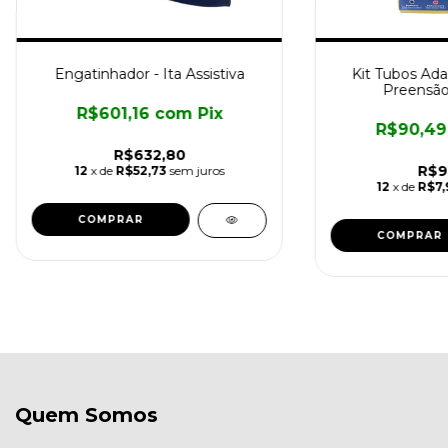
Engatinhador - Ita Assistiva
Kit Tubos Ada
Preensão
R$601,16
com
Pix
R$90,4
R$632,80
R$9
12
x de
R$52,73
sem juros
12
x de
R$7,
COMPRAR
Quem Somos