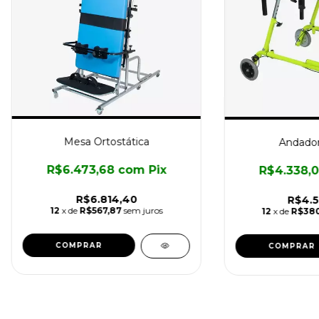
Mesa Ortostática
Andador
R$6.473,68
com
Pix
R$4.338,
R$6.814,40
R$4.5
12
x de
R$567,87
sem juros
12
x de
R$380
COMPRAR