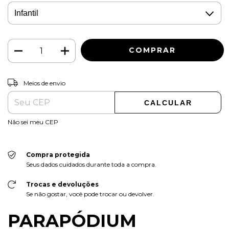
ALTERAR CEP
Entregas para o CEP:
Meios de envio
CALCULAR
Não sei meu CEP
Compra protegida
Seus dados cuidados durante toda a compra.
Trocas e devoluções
Se não gostar, você pode trocar ou devolver.
PARAPÓDIUM