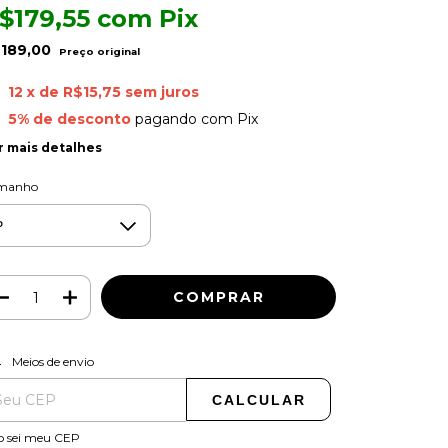
$179,55
com
Pix
189,00
12
x de
R$15,75
sem juros
5% de desconto
pagando com Pix
r mais detalhes
manho
ALTERAR CEP
regas para o CEP:
Meios de envio
CALCULAR
o sei meu CEP