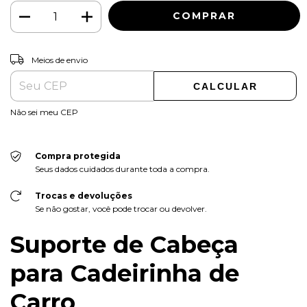
ALTERAR CEP
Entregas para o CEP:
Meios de envio
CALCULAR
Não sei meu CEP
Compra protegida
Seus dados cuidados durante toda a compra.
Trocas e devoluções
Se não gostar, você pode trocar ou devolver.
Suporte de Cabeça
para Cadeirinha de
Carro