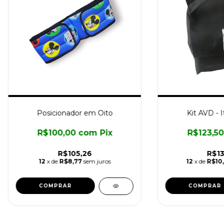
Posicionador em Oito
Kit AVD - I
R$100,00
com
Pix
R$123,5
R$105,26
R$13
12
x de
R$8,77
sem juros
12
x de
R$10
COMPRAR