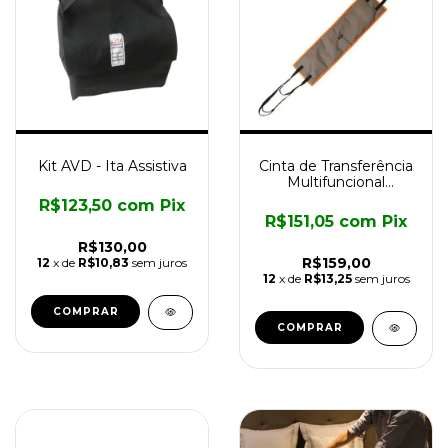
Kit AVD - Ita Assistiva
Cinta de Transferência
Multifuncional
Longevitech
R$123,50
com
Pix
R$151,05
com
Pix
R$130,00
R$159,00
12
x de
R$10,83
sem juros
12
x de
R$13,25
sem juros