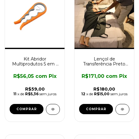
Kit Abridor
Lençol de
Multiprodutos 5 em 1
Transferência Preto
para Tampas
Longevitech
Longevitech
R$56,05
com
Pix
R$171,00
com
Pix
R$59,00
R$180,00
11
x de
R$5,36
sem juros
12
x de
R$15,00
sem juros
COMPRAR