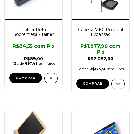
Colher Reta
Cadeira MEC Postural
Sobremesa - Talher
Expansão
com Cabo
Engrossador
R$84,55
com
Pix
R$1.977,90
com
Longevitech
Pix
R$89,00
R$2.082,00
12
x de
R$7,42
sem juros
12
x de
R$173,50
sem juros
COMPRAR