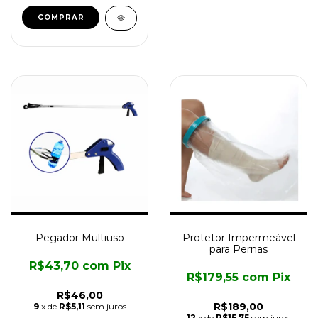
COMPRAR
Pegador Multiuso
Protetor Impermeável
para Pernas
R$43,70
com
Pix
R$179,55
com
Pix
R$46,00
R$189,00
9
x de
R$5,11
sem juros
12
x de
R$15,75
sem juros