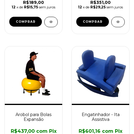
R$189,00
R$351,00
12
x de
R$15,75
sem juros
12
x de
R$29,25
sem juros
COMPRAR
Arobol para Bolas
Engatinhador - Ita
Expansão
Assistiva
R$437,00
com
Pix
R$601,16
com
Pix