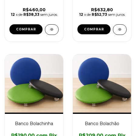
R$460,00
R$632,80
12
x de
R$38,33
sem juros
12
x de
R$52,73
sem juros
COMPRAR
Banco Bolachinha
Banco Bolachão
R$190,00
com
Pix
R$209,00
com
Pix