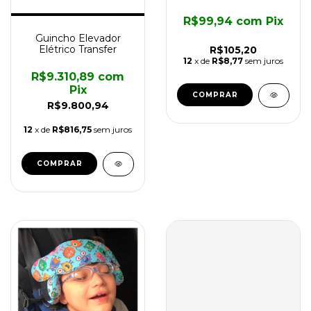
R$99,94
com
Pix
Guincho Elevador
Elétrico Transfer
R$105,20
12
x de
R$8,77
sem juros
R$9.310,89
com
Pix
COMPRAR
R$9.800,94
12
x de
R$816,75
sem juros
COMPRAR