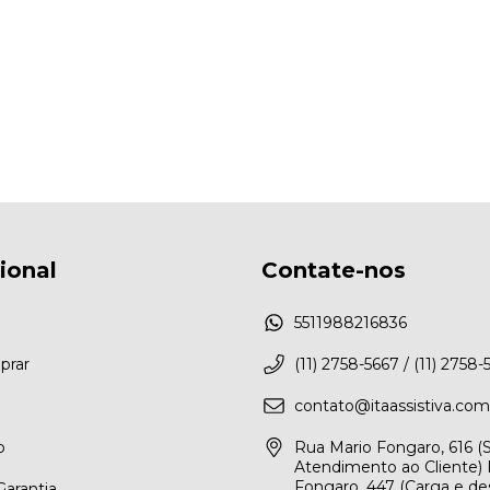
cional
Contate-nos
5511988216836
rar
(11) 2758-5667 / (11) 2758-
contato@itaassistiva.com
o
Rua Mario Fongaro, 616 
Atendimento ao Cliente) 
Fongaro, 447 (Carga e de
arantia