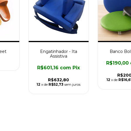
Feet
Engatinhador - Ita
Banco Bol
Assistiva
R$190,00
R$601,16
com
Pix
R$200
R$632,80
12
x de
R$16,6
12
x de
R$52,73
sem juros