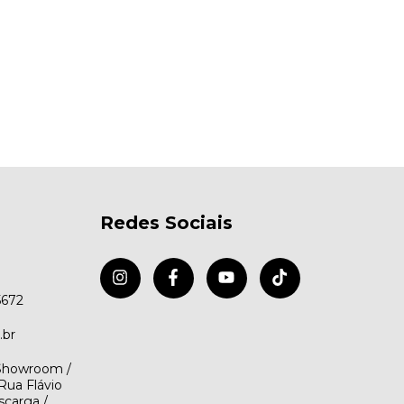
Redes Sociais
5672
.br
(Showroom /
Rua Flávio
scarga /