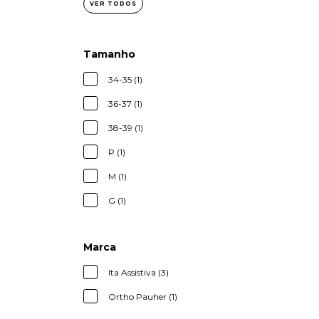
VER TODOS
Tamanho
34-35 (1)
36-37 (1)
38-39 (1)
P (1)
M (1)
G (1)
Marca
Ita Assistiva (3)
Ortho Pauher (1)