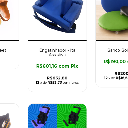
Feet
Engatinhador - Ita
Banco Bol
Assistiva
R$190,00
R$601,16
com
Pix
R$200
R$632,80
12
x de
R$16,6
12
x de
R$52,73
sem juros