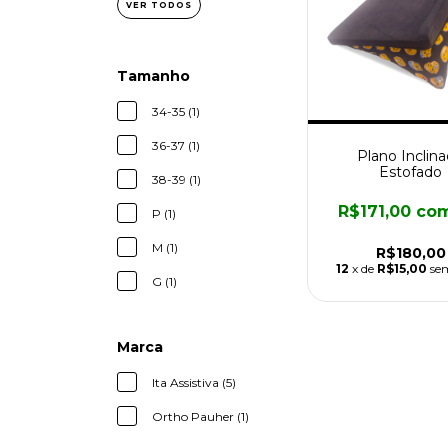
VER TODOS
Tamanho
34-35 (1)
36-37 (1)
Plano Inclin
Estofado
38-39 (1)
R$171,00
co
P (1)
M (1)
R$180,00
12
x de
R$15,00
se
G (1)
Marca
Ita Assistiva (5)
Ortho Pauher (1)