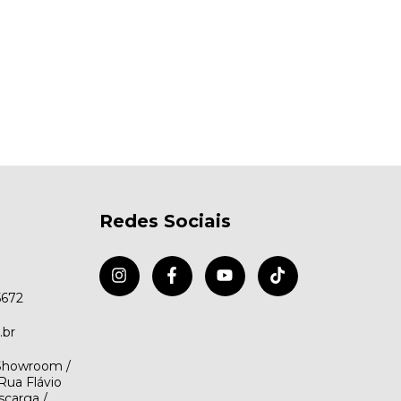
Redes Sociais
5672
.br
(Showroom /
Rua Flávio
scarga /