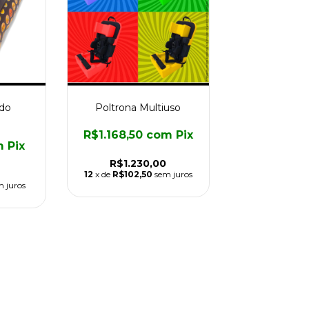
ado
Poltrona Multiuso
R$1.168,50
com
Pix
m
Pix
R$1.230,00
12
x de
R$102,50
sem juros
m juros