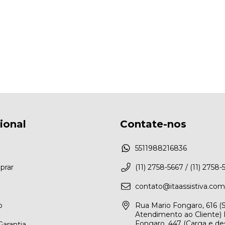
cional
Contate-nos
5511988216836
rar
(11) 2758-5667 / (11) 2758-
contato@itaassistiva.com
o
Rua Mario Fongaro, 616 
Atendimento ao Cliente) 
Fongaro, 447 (Carga e de
arantia