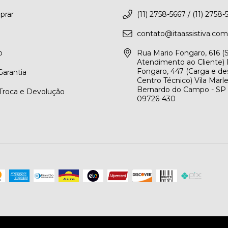
rar
(11) 2758-5667 / (11) 2758-
contato@itaassistiva.com
o
Rua Mario Fongaro, 616 
Atendimento ao Cliente) 
Fongaro, 447 (Carga e de
arantia
Centro Técnico) Vila Marl
Bernardo do Campo - SP
 Troca e Devolução
09726-430