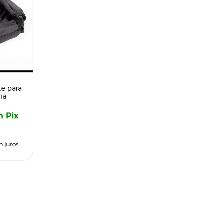
e para
na
m
Pix
m juros