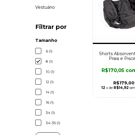
Vestuário
Filtrar por
Tamanho
6 (1)
Shorts Absorvent
Praia e Pisci
8 (1)
R$170,05
co
10 (1)
12 (1)
R$179,00
12
x de
R$14,92
se
14 (1)
16 (1)
34 (1)
34-35 (1)