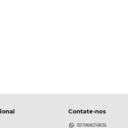
cional
Contate-nos
5511988216836