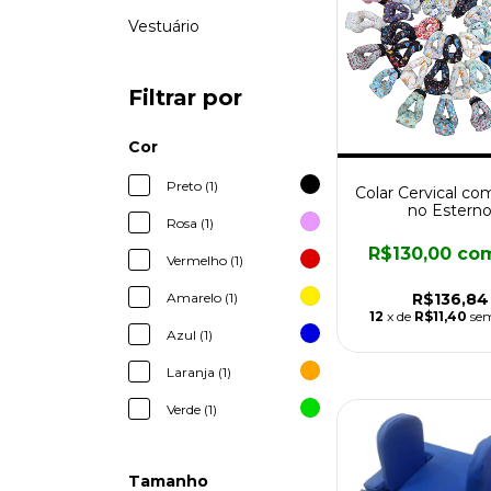
Vestuário
Filtrar por
Cor
Preto (1)
Colar Cervical co
no Estern
Rosa (1)
R$130,00
co
Vermelho (1)
R$136,84
Amarelo (1)
12
x de
R$11,40
sem
Azul (1)
Laranja (1)
Verde (1)
Tamanho