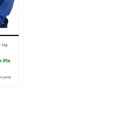
 Ita
m
Pix
m juros