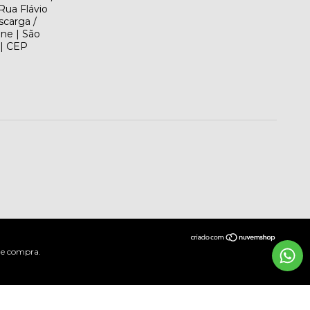
Rua Flávio
scarga /
ene | São
 | CEP
 de compra.