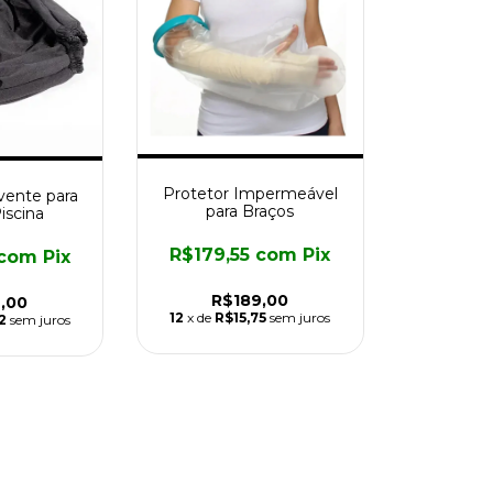
Protetor Impermeável
vente para
para Braços
iscina
R$179,55
com
Pix
com
Pix
R$189,00
,00
12
x de
R$15,75
sem juros
2
sem juros