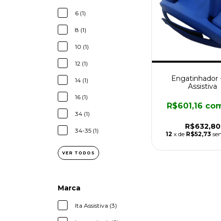
6 (1)
8 (1)
10 (1)
12 (1)
Engatinhador -
14 (1)
Assistiva
16 (1)
R$601,16
co
34 (1)
R$632,80
34-35 (1)
12
x de
R$52,73
se
VER TODOS
Marca
Ita Assistiva (3)