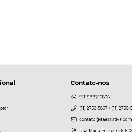
cional
Contate-nos
5511988216836
rar
(11) 2758-5667 / (11) 2758-
contato@itaassistiva.com
o
Rua Mario Fongaro, 616 