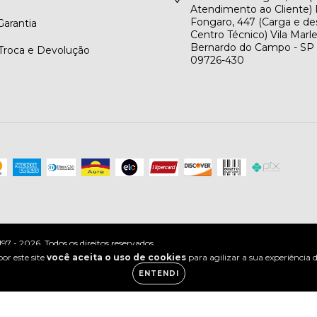
Atendimento ao Cliente) 
Fongaro, 447 (Carga e de
arantia
Centro Técnico) Vila Marl
Bernardo do Campo - SP
 Troca e Devolução
09726-430
 - 2026. Todos os direitos reservados.
or este site
você aceita o uso de cookies
para agilizar a sua experiência
ENTENDI