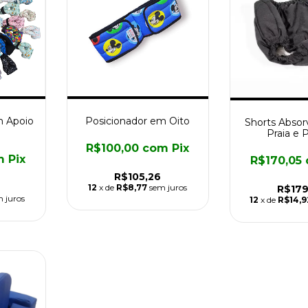
m Apoio
Posicionador em Oito
Shorts Absor
o
Praia e P
R$100,00
com
Pix
m
Pix
R$170,05
R$105,26
12
x de
R$8,77
sem juros
R$179
 juros
12
x de
R$14,9