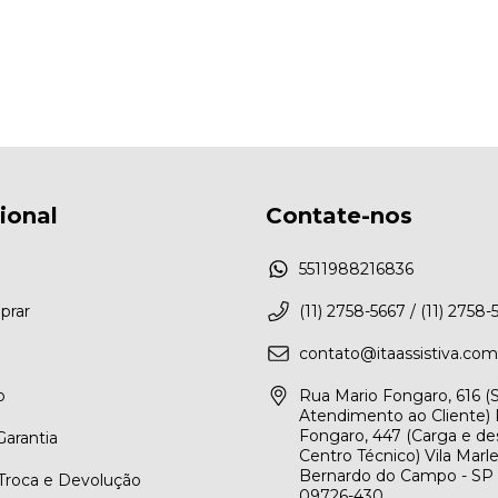
cional
Contate-nos
5511988216836
rar
(11) 2758-5667 / (11) 2758-
contato@itaassistiva.com
o
Rua Mario Fongaro, 616 
Atendimento ao Cliente) 
Fongaro, 447 (Carga e de
arantia
Centro Técnico) Vila Marl
Bernardo do Campo - SP
 Troca e Devolução
09726-430