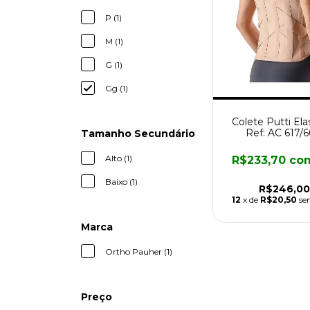
P (1)
M (1)
G (1)
Gg (1)
Colete Putti Elas
Ref: AC 617/
Tamanho Secundário
Alto (1)
R$233,70
co
Baixo (1)
R$246,00
12
x de
R$20,50
se
Marca
Ortho Pauher (1)
Preço