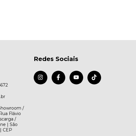
Redes Sociais
5672
.br
(Showroom /
Rua Flávio
scarga /
ene | São
 | CEP