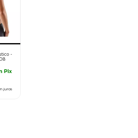
tico -
608
m
Pix
m juros