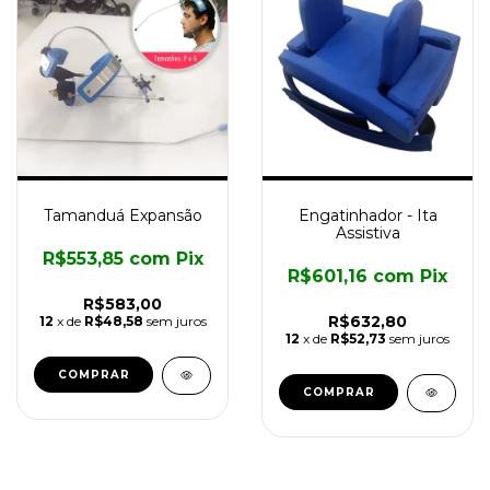
Tamanduá Expansão
Engatinhador - Ita
Assistiva
R$553,85
com
Pix
R$601,16
com
Pix
R$583,00
R$632,80
12
x de
R$48,58
sem juros
12
x de
R$52,73
sem juros
COMPRAR
COMPRAR