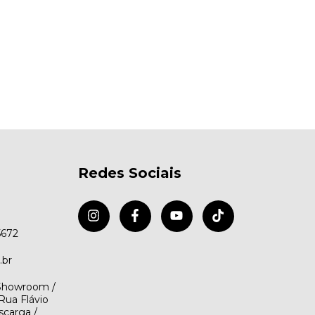
Redes Sociais
5672
.br
(Showroom /
Rua Flávio
scarga /