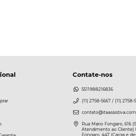
cional
Contate-nos
5511988216836
rar
(11) 2758-5667 / (11) 2758-
contato@itaassistiva.com
o
Rua Mario Fongaro, 616 
Atendimento ao Cliente) 
Fongaro, 447 (Carga e de
arantia