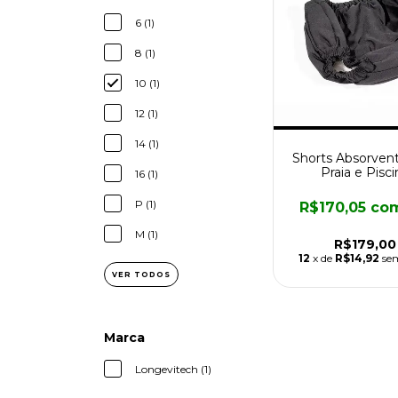
6 (1)
8 (1)
10 (1)
12 (1)
14 (1)
Shorts Absorvent
Praia e Pisci
16 (1)
P (1)
R$170,05
co
M (1)
R$179,00
12
x de
R$14,92
se
VER TODOS
Marca
Longevitech (1)