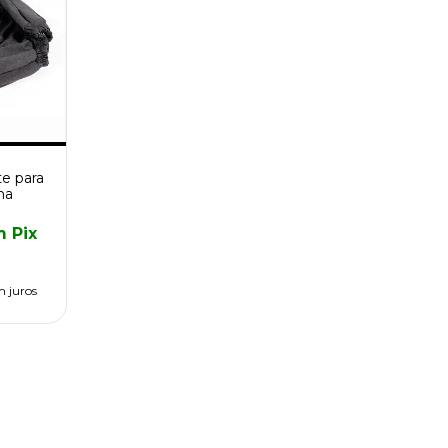
e para
na
m
Pix
m juros