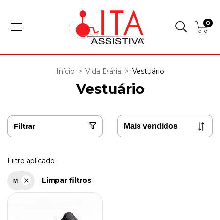
0
Início
>
Vida Diária
>
Vestuário
Vestuário
Filtrar
Filtro aplicado:
Limpar filtros
M