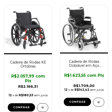
Cadeira de Rodas
Cadeira de Rodas KE
Dobrável em Aço
Ortobras
D400 até 120kg
Dellamed
R$1.623,55
com
Pix
R$2.057,99
com
Pix
R$1.709,00
R$2.166,31
12
x de
R$142,42
sem juros
12
x de
R$180,53
sem juros
COMPRAR
COMPRAR