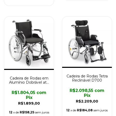
Cadeira de Rodas Tetra
Cadeira de Rodas em
Reclinável D700
Alumínio Dobrável até
120kg D600 Dellamed
R$2.098,55
com
R$1.804,05
com
Pix
Pix
R$2.209,00
R$1.899,00
12
x de
R$184,08
sem juros
12
x de
R$158,25
sem juros