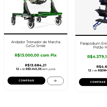
Andador Treinador de Marcha
Parapódium Eréc
GoGo Smile
Pistão H
R$13.000,00
com
Pix
R$4.379,
R$13.684,21
R$4.6
12
x de
R$1.140,35
sem juros
12
x de
R$384
COMPRAR
COMPRAR