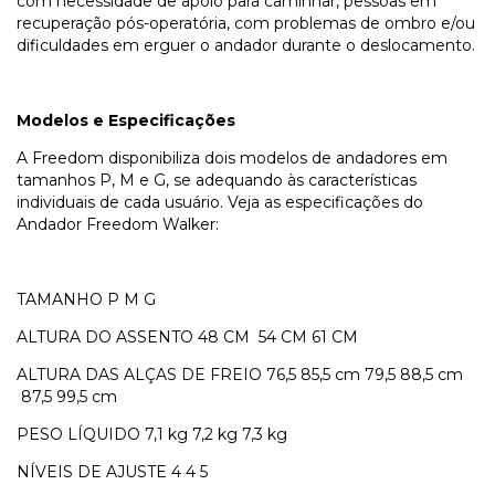
com necessidade de apoio para caminhar, pessoas em
recuperação pós-operatória, com problemas de ombro e/ou
dificuldades em erguer o andador durante o deslocamento.
Modelos e Especificações
A Freedom disponibiliza dois modelos de andadores em
tamanhos P, M e G, se adequando às características
individuais de cada usuário. Veja as especificações do
Andador Freedom Walker:
TAMANHO
P
M
G
ALTURA DO ASSENTO
48 CM
54 CM
61 CM
ALTURA DAS ALÇAS DE FREIO
76,5 85,5 cm
79,5 88,5 cm
87,5 99,5 cm
PESO LÍQUIDO
7,1 kg
7,2 kg
7,3 kg
NÍVEIS DE AJUSTE
4
4
5