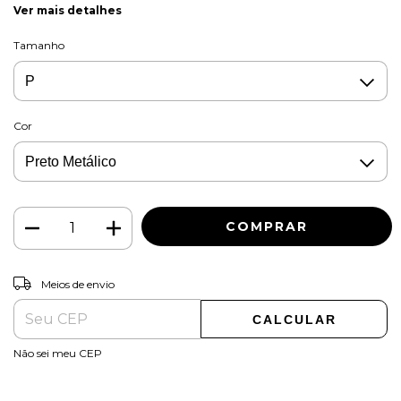
Ver mais detalhes
Tamanho
Cor
ALTERAR CEP
Entregas para o CEP:
Meios de envio
CALCULAR
Não sei meu CEP