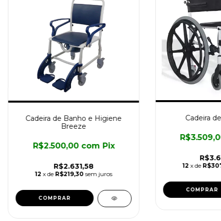
Cadeira d
Cadeira de Banho e Higiene
Breeze
R$3.509,
R$2.500,00
com
Pix
R$3.6
R$2.631,58
12
x de
R$307
12
x de
R$219,30
sem juros
COMPRAR