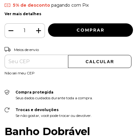
5% de desconto
pagando com Pix
Ver mais detalhes
ALTERAR CEP
Entregas para o CEP:
Meios de envio
CALCULAR
Não sei meu CEP
Compra protegida
Seus dados cuidados durante toda a compra.
Trocas e devoluções
Se não gostar, você pode trocar ou devolver.
Banho Dobrável