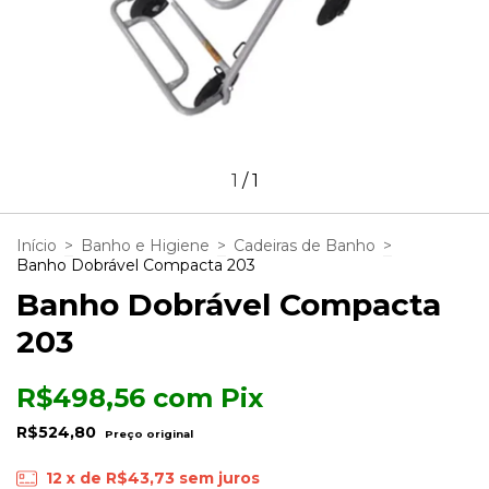
1
/
1
Início
>
Banho e Higiene
>
Cadeiras de Banho
>
Banho Dobrável Compacta 203
Banho Dobrável Compacta
203
R$498,56
com
Pix
R$524,80
12
x de
R$43,73
sem juros