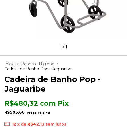
1
/
1
Início
>
Banho e Higiene
>
Cadeira de Banho Pop - Jaguaribe
Cadeira de Banho Pop -
Jaguaribe
R$480,32
com
Pix
R$505,60
12
x de
R$42,13
sem juros