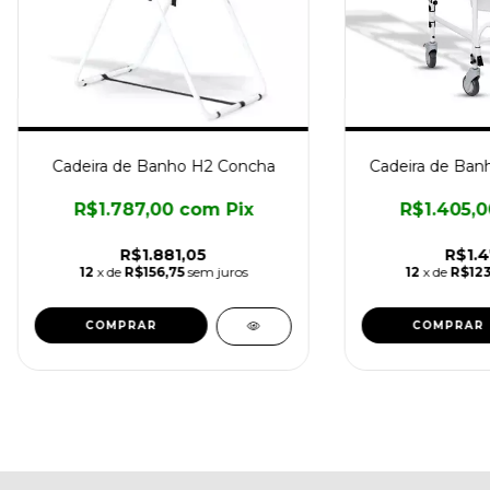
Cadeira de Banho H2 Concha
Cadeira de Banh
R$1.787,00
com
Pix
R$1.405,
R$1.881,05
R$1.4
12
x de
R$156,75
sem juros
12
x de
R$123
COMPRAR