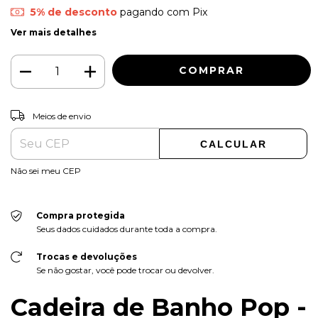
5% de desconto
pagando com Pix
Ver mais detalhes
ALTERAR CEP
Entregas para o CEP:
Meios de envio
CALCULAR
Não sei meu CEP
Compra protegida
Seus dados cuidados durante toda a compra.
Trocas e devoluções
Se não gostar, você pode trocar ou devolver.
Cadeira de Banho Pop -