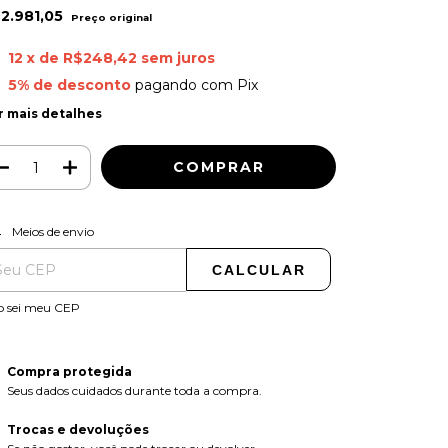
2.981,05
12
x de
R$248,42
sem juros
5% de desconto
pagando com Pix
r mais detalhes
ALTERAR CEP
regas para o CEP:
Meios de envio
CALCULAR
o sei meu CEP
Compra protegida
Seus dados cuidados durante toda a compra.
Trocas e devoluções