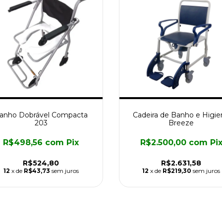
anho Dobrável Compacta
Cadeira de Banho e Higie
203
Breeze
R$498,56
com
Pix
R$2.500,00
com
Pi
R$524,80
R$2.631,58
12
x de
R$43,73
sem juros
12
x de
R$219,30
sem juros