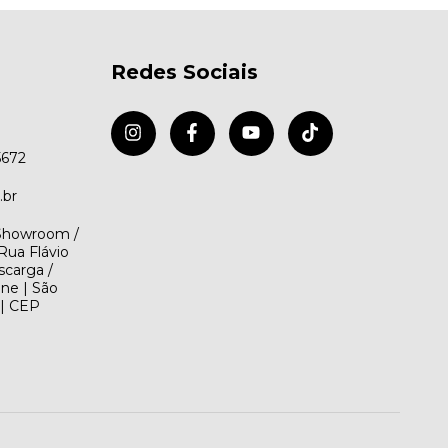
Redes Sociais
5672
.br
(Showroom /
Rua Flávio
scarga /
ene | São
 | CEP