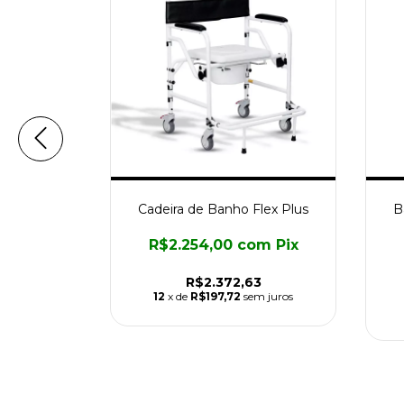
eclinável
Cadeira de Banho Flex Plus
B
R$2.254,00
com
Pix
om
Pix
R$2.372,63
7
12
x de
R$197,72
sem juros
m juros