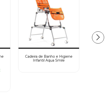
ne
Cadeira de Banho e Higiene
Cinta par
Infantil Aqua Smile
x
R$1
12
x d