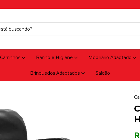
 Carrinhos
Banho e Higiene
Mobiliário Adaptado
Brinquedos Adaptados
Saldão
Iní
Ca
C
H
R