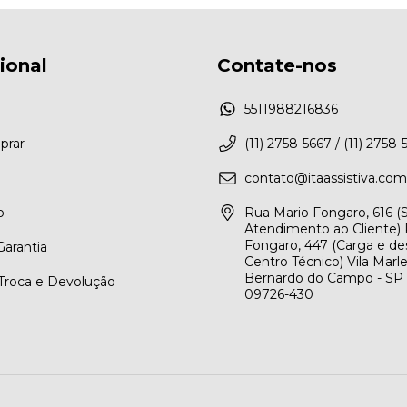
cional
Contate-nos
5511988216836
rar
(11) 2758-5667 / (11) 2758-
contato@itaassistiva.com
o
Rua Mario Fongaro, 616 
Atendimento ao Cliente) 
Fongaro, 447 (Carga e de
arantia
Centro Técnico) Vila Marl
Bernardo do Campo - SP
 Troca e Devolução
09726-430