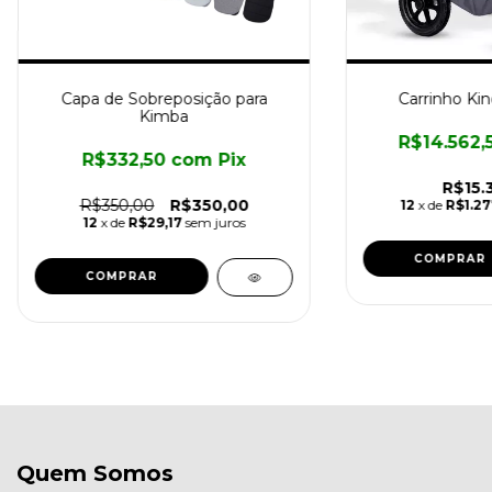
Capa de Sobreposição para
Carrinho Kin
Kimba
R$14.562,
R$332,50
com
Pix
R$15.
R$350,00
R$350,00
12
x de
R$1.27
12
x de
R$29,17
sem juros
COMPRAR
Quem Somos