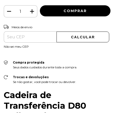
ALTERAR CEP
Entregas para o CEP:
Meios de envio
CALCULAR
Não sei meu CEP
Compra protegida
Seus dados cuidados durante toda a compra.
Trocas e devoluções
Se não gostar, você pode trocar ou devolver.
Cadeira de
Transferência D80