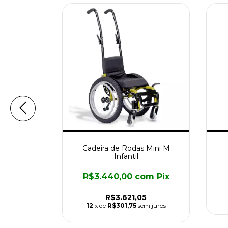
Cadeira de Rodas Mini M
ra Light X
Infantil
R$3.440,00
com
Pix
om
Pix
R$3.621,05
3
12
x de
R$301,75
sem juros
em juros