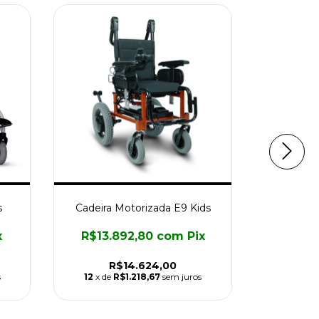
s
Cadeira Motorizada E9 Kids
Cadeir
x
R$13.892,80
com
Pix
R$3.
R$14.624,00
s
12
x de
R$1.218,67
sem juros
12
x de