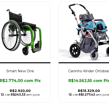
Smart New One
Carrinho Kinder Ortobra
R$2.774,00
com
Pix
R$14.562,55
com
Pi
R$2.920,00
R$15.329,00
12
x de
R$243,33
sem juros
12
x de
R$1.277,42
sem juro