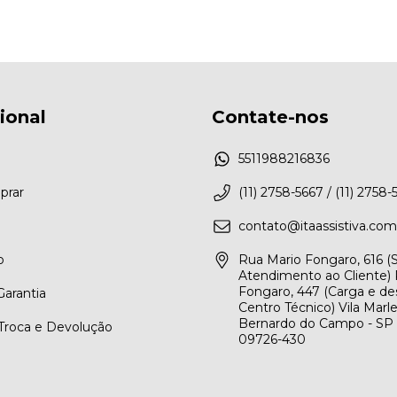
cional
Contate-nos
5511988216836
rar
(11) 2758-5667 / (11) 2758-
contato@itaassistiva.com
o
Rua Mario Fongaro, 616 
Atendimento ao Cliente) 
Fongaro, 447 (Carga e de
arantia
Centro Técnico) Vila Marl
Bernardo do Campo - SP
 Troca e Devolução
09726-430