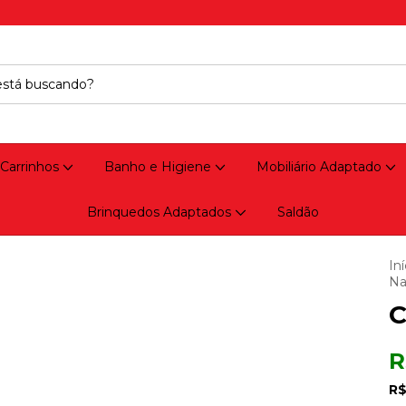
 Carrinhos
Banho e Higiene
Mobiliário Adaptado
Brinquedos Adaptados
Saldão
Iní
Na
C
R
R$