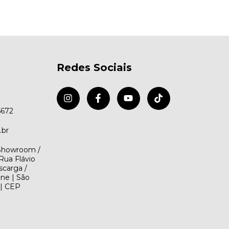
Redes Sociais
5672
.br
(Showroom /
Rua Flávio
scarga /
ene | São
 | CEP