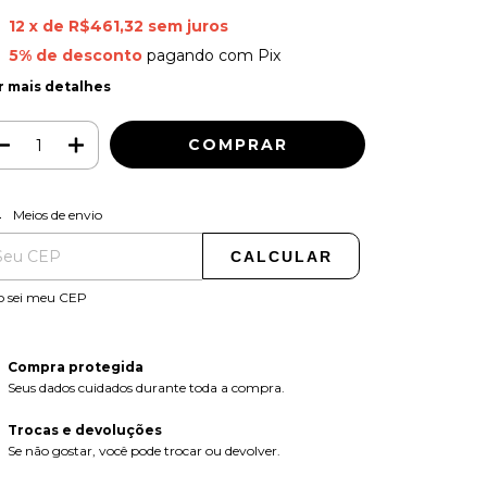
12
x de
R$461,32
sem juros
5% de desconto
pagando com Pix
r mais detalhes
ALTERAR CEP
regas para o CEP:
Meios de envio
CALCULAR
o sei meu CEP
Compra protegida
Seus dados cuidados durante toda a compra.
Trocas e devoluções
Se não gostar, você pode trocar ou devolver.