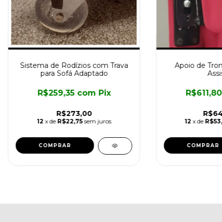
Sistema de Rodízios com Trava
Apoio de Tron
para Sofá Adaptado
Assi
R$259,35
com
Pix
R$611,8
R$273,00
R$64
12
x de
R$22,75
sem juros
12
x de
R$53