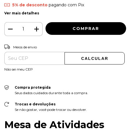
5% de desconto
pagando com Pix
Ver mais detalhes
ALTERAR CEP
Entregas para o CEP:
Meios de envio
CALCULAR
Não sei meu CEP
Compra protegida
Seus dados cuidados durante toda a compra.
Trocas e devoluções
Se não gostar, você pode trocar ou devolver.
Mesa de Atividades