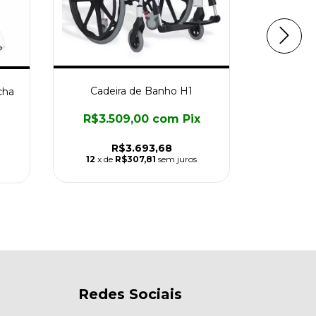
Cadeira de Banho H1
cha
Cade
R$3.509,00
com
Pix
R$3.
R$3.693,68
12
x de
R$307,81
sem juros
12
x de
Redes Sociais