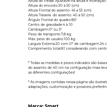
Altura do Pedal: Ajustável na altura e inclinação
Altura do encosto:30 à 50 (cm)
Altura Frontal do assento: 45 a 53 (cm)
Altura Traseira do assento: 40 a 50 (cm)
Ângulo Frontal do quadro:85º
Centro de gravidade:4 à 10
Cambagem:0º ou 3º
Peso de transporte:7,8 kg
Máx. peso do usuário:100 kg
Largura Externa:20 com 0° de cambagem.24
Comprimento total:81 considerando com centro
* Todas as medidas e pesos indicados são base
do assento de 40 cm na configuração mais l
as diferentes configurações!
* As imagens contidas nessa página são ilustra
adaptações, customização e possíveis preferênc
Marca: Smart