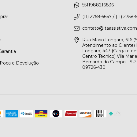
5511988216836
rar
(11) 2758-5667 / (11) 2758-
contato@itaassistiva.com
o
Rua Mario Fongaro, 616 
Atendimento ao Cliente) 
Fongaro, 447 (Carga e de
arantia
Centro Técnico) Vila Marl
Bernardo do Campo - SP
 Troca e Devolução
09726-430