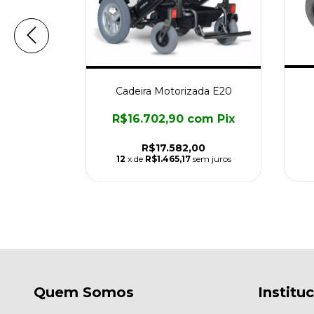
a 2.0
Cadeira Motorizada E20
om
Pix
R$16.702,90
com
Pix
00
R$17.582,00
em juros
12
x de
R$1.465,17
sem juros
Quem Somos
Institu