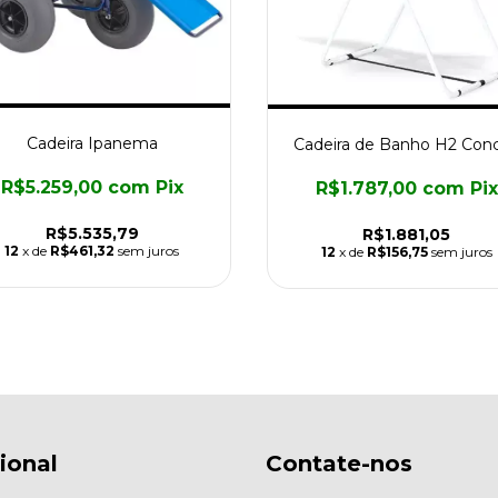
Cadeira Ipanema
Cadeira de Banho H2 Con
R$5.259,00
com
Pix
R$1.787,00
com
Pix
R$5.535,79
R$1.881,05
12
x de
R$461,32
sem juros
12
x de
R$156,75
sem juros
cional
Contate-nos