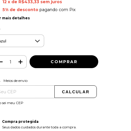
12
x de
R$433,33
sem juros
5% de desconto
pagando com Pix
r mais detalhes
r
ALTERAR CEP
regas para o CEP:
Meios de envio
CALCULAR
o sei meu CEP
Compra protegida
Seus dados cuidados durante toda a compra.