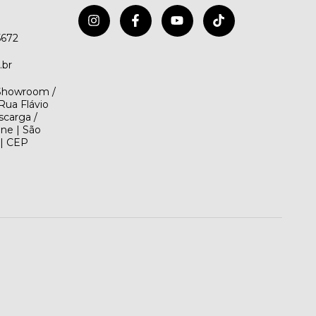
5672
.br
(Showroom /
Rua Flávio
scarga /
ene | São
 | CEP