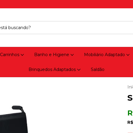
 Carrinhos
Banho e Higiene
Mobiliário Adaptado
Brinquedos Adaptados
Saldão
Iní
S
R
R$