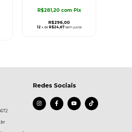
Kit de
R$281,20
com
Pix
R$6
R$296,00
12
x de
R$24,67
sem juros
12
x d
Redes Sociais
5672
.br