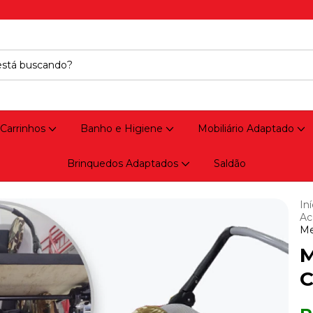
 Carrinhos
Banho e Higiene
Mobiliário Adaptado
Brinquedos Adaptados
Saldão
Iní
Ac
Me
M
C