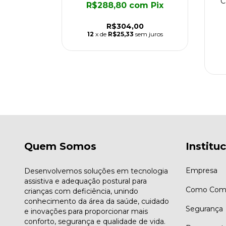
Original -
C
R$288,80
com
Pix
- Tam 2
R$304,00
om
Pix
12
x de
R$25,33
sem juros
2
m juros
Quem Somos
Institu
Empresa
Desenvolvemos soluções em tecnologia
assistiva e adequação postural para
Como Comp
crianças com deficiência, unindo
conhecimento da área da saúde, cuidado
Segurança
e inovações para proporcionar mais
conforto, segurança e qualidade de vida.