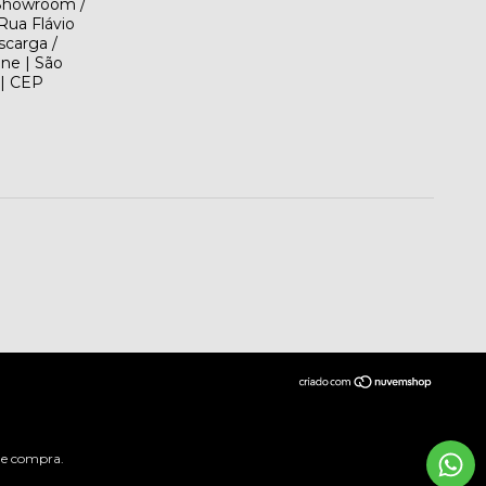
(Showroom /
Rua Flávio
scarga /
ene | São
 | CEP
 de compra.