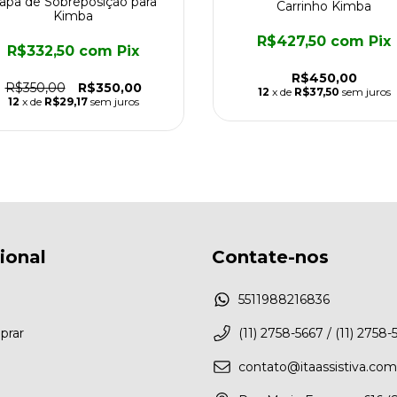
apa de Sobreposição para
Carrinho Kimba
Kimba
R$427,50
com
Pix
R$332,50
com
Pix
R$450,00
R$350,00
R$350,00
12
x de
R$37,50
sem juros
12
x de
R$29,17
sem juros
cional
Contate-nos
5511988216836
rar
(11) 2758-5667 / (11) 2758-
contato@itaassistiva.com