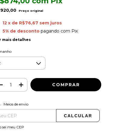
$874,00
com
Pix
920,00
12
x de
R$76,67
sem juros
5% de desconto
pagando com Pix
r mais detalhes
manho
ALTERAR CEP
regas para o CEP:
Meios de envio
CALCULAR
o sei meu CEP