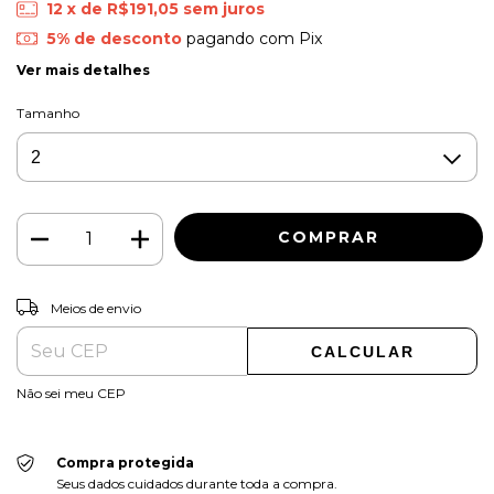
12
x de
R$191,05
sem juros
5% de desconto
pagando com Pix
Ver mais detalhes
Tamanho
ALTERAR CEP
Entregas para o CEP:
Meios de envio
CALCULAR
Não sei meu CEP
Compra protegida
Seus dados cuidados durante toda a compra.