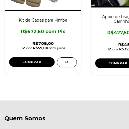
Apoio de braç
Kit de Capas para Kimba
Carrinh
R$672,60
com
Pix
R$427,5
R$708,00
R$45
12
x de
R$59,00
sem juros
12
x de
R$37
Quem Somos