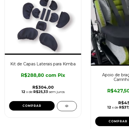
Kit de Capas Laterais para Kimba
Apoio de braç
R$288,80
com
Pix
Carrinh
R$304,00
R$427,5
12
x de
R$25,33
sem juros
R$45
12
x de
R$37