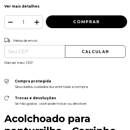
Ver mais detalhes
ALTERAR CEP
Entregas para o CEP:
Meios de envio
CALCULAR
Não sei meu CEP
Compra protegida
Seus dados cuidados durante toda a compra.
Trocas e devoluções
Se não gostar, você pode trocar ou devolver.
Acolchoado para