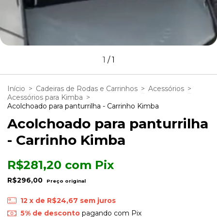
1
/
1
Início
>
Cadeiras de Rodas e Carrinhos
>
Acessórios
>
Acessórios para Kimba
>
Acolchoado para panturrilha - Carrinho Kimba
Acolchoado para panturrilha
- Carrinho Kimba
R$281,20
com
Pix
R$296,00
12
x de
R$24,67
sem juros
5% de desconto
pagando com Pix