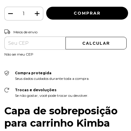
ALTERAR CEP
Entregas para o CEP:
Meios de envio
CALCULAR
Não sei meu CEP
Compra protegida
Seus dados cuidados durante toda a compra.
Trocas e devoluções
Se não gostar, você pode trocar ou devolver.
Capa de sobreposição
para carrinho Kimba