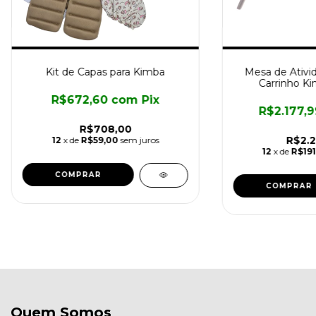
Kit de Capas para Kimba
Mesa de Ativid
Carrinho Ki
R$672,60
com
Pix
R$2.177,
R$708,00
R$2.2
12
x de
R$59,00
sem juros
12
x de
R$191
COMPRAR
Quem Somos