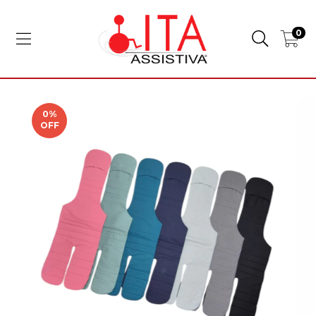
0
0
%
OFF