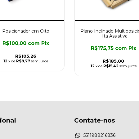
Posicionador em Oito
Plano Inclinado Multiposici
- Ita Assistiva
R$100,00
com
Pix
R$175,75
com
Pix
R$105,26
R$185,00
12
x de
R$8,77
sem juros
12
x de
R$15,42
sem juros
cional
Contate-nos
5511988216836