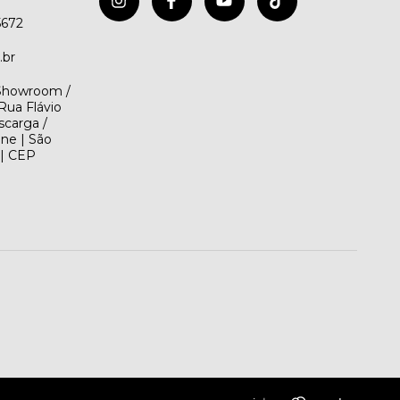
5672
.br
(Showroom /
Rua Flávio
scarga /
ene | São
 | CEP