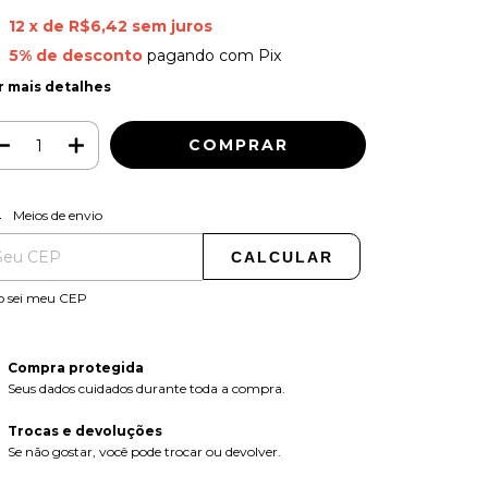
12
x de
R$6,42
sem juros
5% de desconto
pagando com Pix
r mais detalhes
ALTERAR CEP
regas para o CEP:
Meios de envio
CALCULAR
o sei meu CEP
Compra protegida
Seus dados cuidados durante toda a compra.
Trocas e devoluções
Se não gostar, você pode trocar ou devolver.