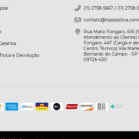
rar
(11) 2758-5667 / (11) 2758-
contato@itaassistiva.com
o
Rua Mario Fongaro, 616 
Atendimento ao Cliente) 
Fongaro, 447 (Carga e de
arantia
Centro Técnico) Vila Marl
Bernardo do Campo - SP
 Troca e Devolução
09726-430