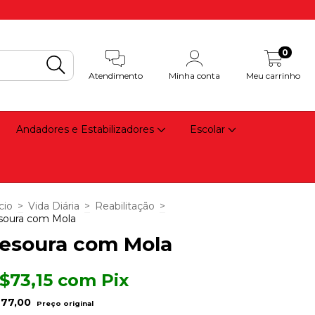
0
Atendimento
Minha conta
Meu carrinho
Andadores e Estabilizadores
Escolar
cio
>
Vida Diária
>
Reabilitação
>
soura com Mola
esoura com Mola
$73,15
com
Pix
77,00