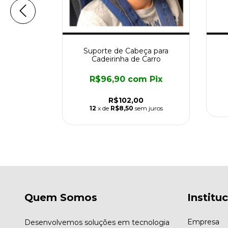
ora
Suporte de Cabeça para
Cadeirinha de Carro
m
Pix
R$96,90
com
Pix
0
R$102,00
m juros
12
x de
R$8,50
sem juros
Quem Somos
Institu
Empresa
Desenvolvemos soluções em tecnologia