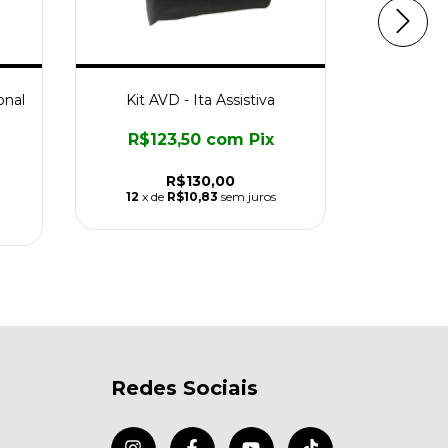
onal
Kit AVD - Ita Assistiva
Fix Hand
Silicone
R$123,50
com
Pix
R$4
R$130,00
12
x de
R$10,83
sem juros
10
x 
Redes Sociais