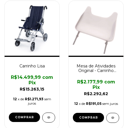
Carrinho Lisa
Mesa de Atividades
Original - Carrinho
Kimba - Tam 2
R$14.499,99
com
R$2.177,99
com
Pix
Pix
R$15.263,15
R$2.292,62
12
x de
R$1.271,93
sem
juros
12
x de
R$191,05
sem juros
COMPRAR
COMPRAR