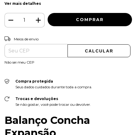
Ver mais detalhes
ALTERAR CEP
Entregas para o CEP:
Meios de envio
CALCULAR
Não sei meu CEP
Compra protegida
Seus dados cuidados durante toda a compra.
Trocas e devoluções
Se não gostar, você pode trocar ou devolver.
Balanço Concha
Expansão