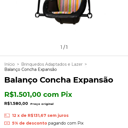
1
/
1
Início
>
Brinquedos Adaptados e Lazer
>
Balanço Concha Expansão
Balanço Concha Expansão
R$1.501,00
com
Pix
R$1.580,00
12
x de
R$131,67
sem juros
5% de desconto
pagando com Pix