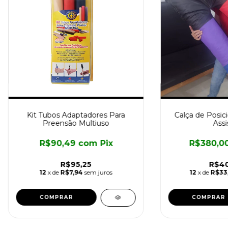
Kit Tubos Adaptadores Para
Calça de Posic
Preensão Multiuso
Assi
R$90,49
com
Pix
R$380,0
R$95,25
R$40
12
x de
R$7,94
sem juros
12
x de
R$33