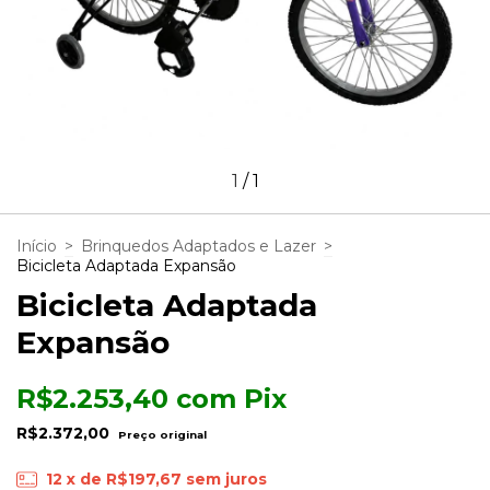
1
/
1
Início
>
Brinquedos Adaptados e Lazer
>
Bicicleta Adaptada Expansão
Bicicleta Adaptada
Expansão
R$2.253,40
com
Pix
R$2.372,00
12
x de
R$197,67
sem juros