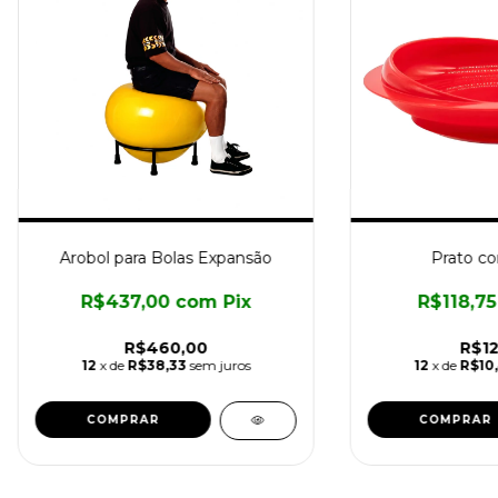
Arobol para Bolas Expansão
Prato c
R$437,00
com
Pix
R$118,7
R$460,00
R$12
12
x de
R$38,33
sem juros
12
x de
R$10