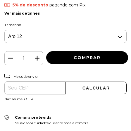
5% de desconto
pagando com Pix
Ver mais detalhes
Tamanho
ALTERAR CEP
Entregas para o CEP:
Meios de envio
CALCULAR
Não sei meu CEP
Compra protegida
Seus dados cuidados durante toda a compra.