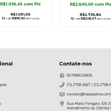
R$1.036,45
com
Pix
R$2.600,00
com
Pi
R$1.091,00
R$2.736,84
12
x de
R$90,92
sem juros
12
x de
R$228,07
sem juros
cional
Contate-nos
5511988216836
rar
(11) 2758-5667 / (11) 2758-
contato@itaassistiva.com
o
Rua Mario Fongaro, 616 
Atendimento ao Cliente) 