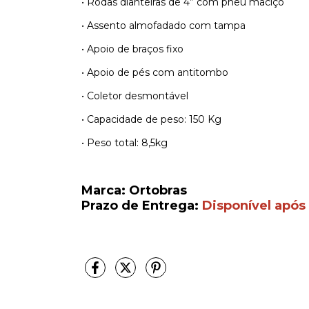
• Rodas dianteiras de 4” com pneu maciço
• Assento almofadado com tampa
• Apoio de braços fixo
• Apoio de pés com antitombo
• Coletor desmontável
• Capacidade de peso: 150 Kg
• Peso total: 8,5kg
Marca: Ortobras
Prazo de Entrega:
Disponível após 