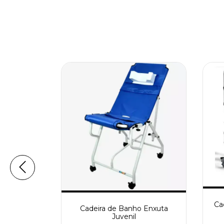
ho H1
Ca
Cadeira de Banho Enxuta
Juvenil