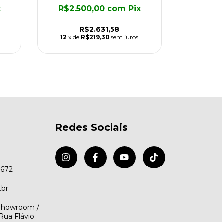
R$1.
x
R$2.500,00
com
Pix
R$2.631,58
12
x de
12
x de
R$219,30
sem juros
Redes Sociais
5672
.br
(Showroom /
Rua Flávio