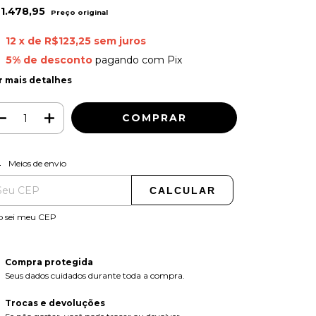
1.478,95
12
x de
R$123,25
sem juros
5% de desconto
pagando com Pix
r mais detalhes
ALTERAR CEP
regas para o CEP:
Meios de envio
CALCULAR
o sei meu CEP
Compra protegida
Seus dados cuidados durante toda a compra.
Trocas e devoluções