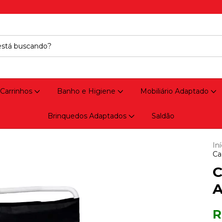
 Carrinhos
Banho e Higiene
Mobiliário Adaptado
Brinquedos Adaptados
Saldão
Iní
Ca
C
A
R