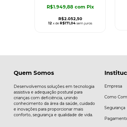
om
Pix
R$1.949,88
com
Pix
8
em juros
R$2.052,50
12
x de
R$171,04
sem juros
Quem Somos
Institu
Empresa
Desenvolvemos soluções em tecnologia
assistiva e adequação postural para
Como Comp
crianças com deficiência, unindo
conhecimento da área da saúde, cuidado
Segurança
e inovações para proporcionar mais
conforto, segurança e qualidade de vida.
Pagament